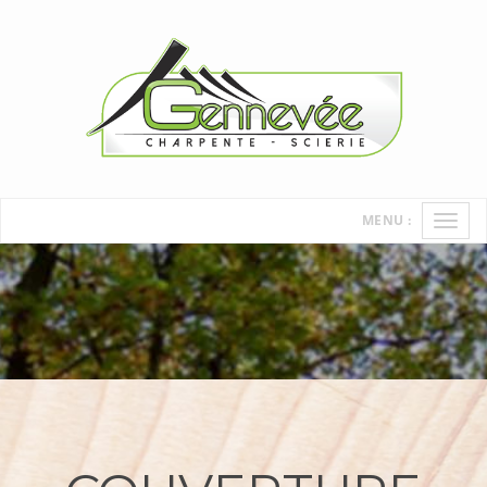
MENU :
Ouvri
le
men