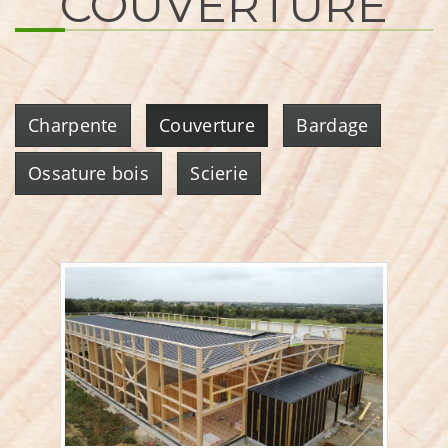
COUVERTURE
Charpente
Couverture
Bardage
Ossature bois
Scierie